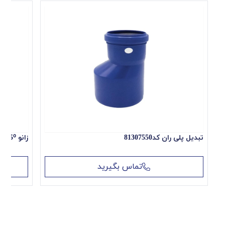
کارتن
ایمیل یا شماره تماس
قطر
(میلی
75MM
متر)
لینک
کد کالا
81207500
متن دیدگاه
تبدیل پلی ران کد81307550
زانو 45⁰ پلی ران کد 83216045
تماس بگیرید