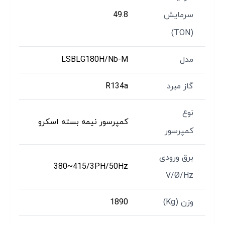
سرمایش
49.8
(TON)
مدل
LSBLG180H/Nb-M
گاز مبرد
R134a
نوع
کمپرسور نیمه بسته اسکرو
کمپرسور
برق ورودی
380~415/3PH/50Hz
V/Ø/Hz
وزن (Kg)
1890