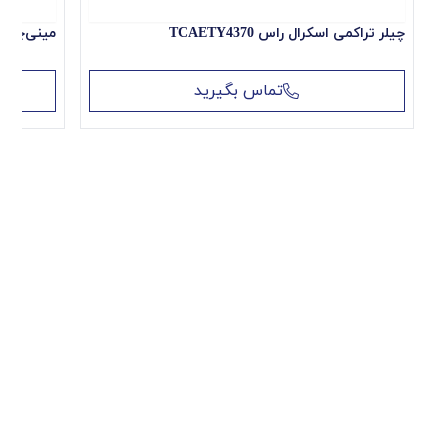
متن دیدگاه
چیلر تراکمی اسکرال راس TCAETY4370
مینی‌چیلر اینورت
تماس بگیرید
ثبت دیدگاه شما