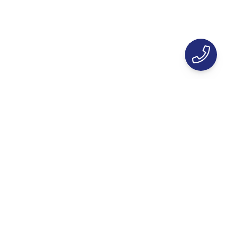
دسترسی سریع
خدمات
برگ نخست
مشاوره تخصصی
فروشگاه
خرید اقساطی
کاتالوگ‌ها
خدمات پس از فروش
پروژه‌ها
ثبت شکایت و نارضایتی
مجله آنلاین
فرم نظرسنجی مشتریان
هلدینگ اصغریان
درباره ما
تماس با ما