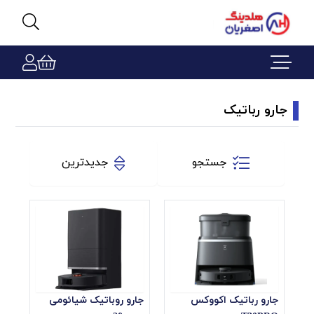
جارو رباتیک
جستجو
جدیدترین
جارو رباتیک اکووکس
جارو روباتیک شیائومی
دسته‌بندی‌ها