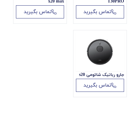
x20 max
T30PRO
تماس بگیرید
تماس بگیرید
همه کالاها
۱۲۲۵
تاسیسات فاضلابی
۶۰۶
تاسیسات بیمارستانی
۰
تهویه مطبوع
۳۹۲
لوازم خانگی
۱۷۶
تاسیسات ساختمانی
۰
جارو رباتیک شائومی s20
تماس بگیرید
آشپزخانه صنعتی
۰
زانو و اتصالات مسی
۱۸
پیچ و انکر
۳۲
چسب
۱