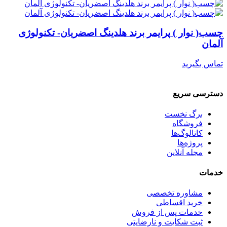
چسب( نوار ) پرایمر برند هلدینگ اصضریان- تکنولوژی
آلمان
تماس بگیرید
دسترسی سریع
برگ نخست
فروشگاه
کاتالوگ‌ها
پروژه‌ها
مجله آنلاین
خدمات
مشاوره تخصصی
خرید اقساطی
خدمات پس از فروش
ثبت شکایت و نارضایتی